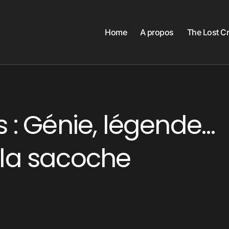
Home
A propos
The Lost C
s : Génie, légende…
 la sacoche