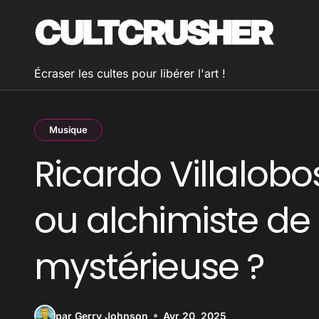
Passer
au
contenu
Écraser les cultes pour libérer l'art !
Musique
Ricardo Villalobo
ou alchimiste de
mystérieuse ?
par Gerry Johnson
Avr 20, 2025