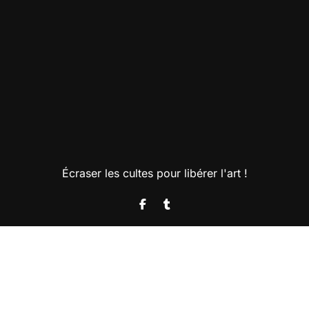
Écraser les cultes pour libérer l'art !
Copyright @2025. Tous droits réservés.
|
BlogData
par
Themeansar