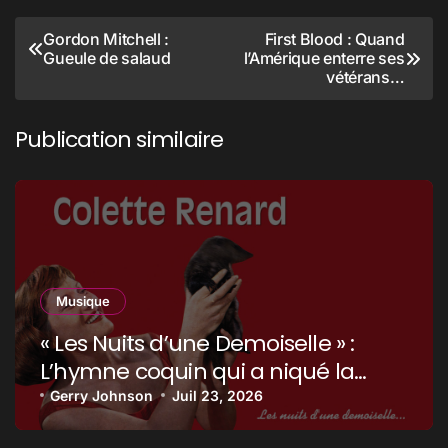
Navigation
Gordon Mitchell :
First Blood : Quand
Gueule de salaud
l’Amérique enterre ses
de
vétérans…
l’article
Publication similaire
Musique
« Les Nuits d’une Demoiselle » :
L’hymne coquin qui a niqué la
censure !
Gerry Johnson
Juil 23, 2026