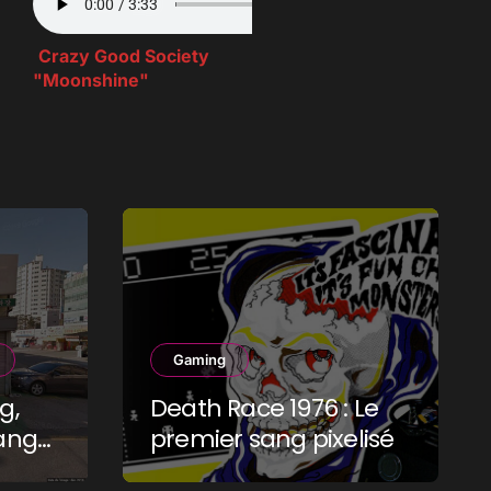
Crazy Good Society
"Moonshine"
Gaming
g,
Death Race 1976 : Le
ang-
premier sang pixelisé