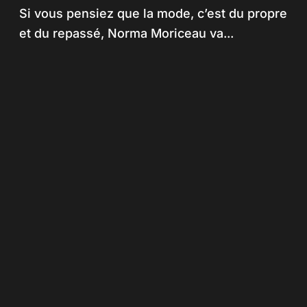
rouille, ou comment Mad Max
Si vous pensiez que la mode, c’est du propre
a mis le feu au style post-apo
et du repassé, Norma Moriceau va...