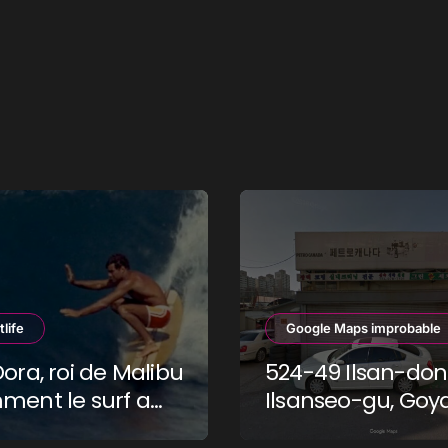
tlife
Google Maps improbable
Dora, roi de Malibu
524-49 Ilsan-don
ment le surf a
Ilsanseo-gu, Goy
un dieu d’un
si, Gyeonggi-do