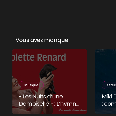
Vous avez manqué
Musique
Stree
« Les Nuits d’une
Miki 
Demoiselle » : L’hymne
: com
coquin qui a niqué la
fait 