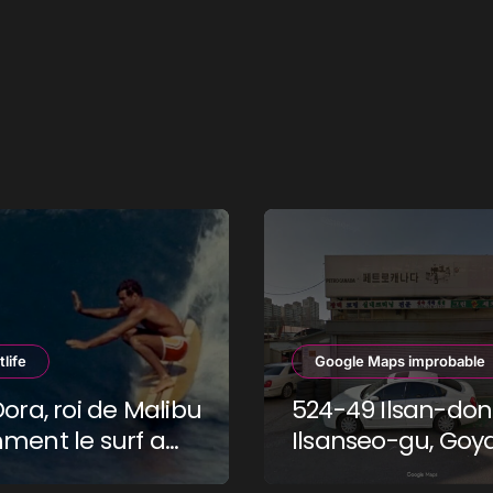
tlife
Google Maps improbable
Dora, roi de Malibu
524-49 Ilsan-don
ment le surf a
Ilsanseo-gu, Goy
un dieu d’un
si, Gyeonggi-do