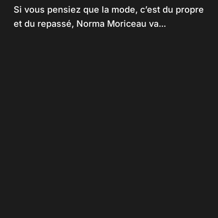
rouille, ou comment Mad Max
Si vous pensiez que la mode, c’est du propre
a mis le feu au style post-apo
et du repassé, Norma Moriceau va...