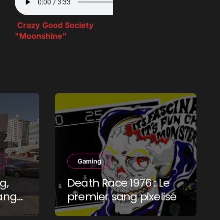
Crazy Good Society
"Moonshine"
Gaming
g,
Death Race 1976 : Le
ang-
premier sang pixelisé