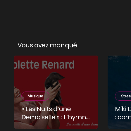
Vous avez manqué
Musique
Stree
« Les Nuits d’une
Miki 
Demoiselle » : L’hymne
: com
coquin qui a niqué la
fait 