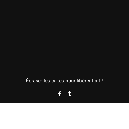
Écraser les cultes pour libérer l'art !
Copyright @2025. Tous droits réservés.
|
BlogData
par
Themeansar