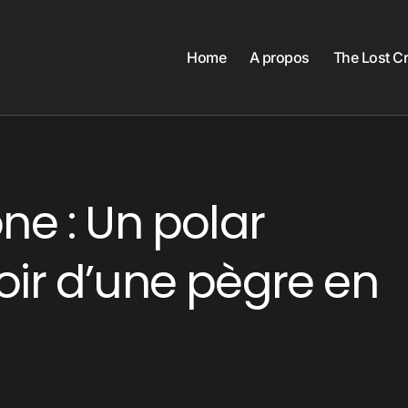
Home
A propos
The Lost C
ne : Un polar
oir d’une pègre en