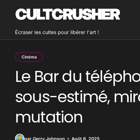
Passer
au
contenu
Écraser les cultes pour libérer l'art !
Cinéma
Le Bar du télépho
sous-estimé, mir
mutation
par Gerry Johnson
Août 6, 2025