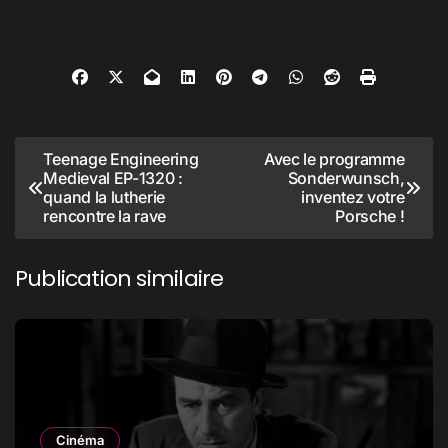
Navigation
Teenage Engineering
Avec le programme
Medieval EP-1320 :
Sonderwunsch,
de
quand la lutherie
inventez votre
l’article
rencontre la rave
Porsche !
Publication similaire
Cinéma