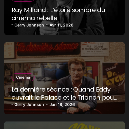
Ray Milland : L’étoile sombre du
cinéma rebelle
Gerry Johnson
Avr 11, 2026
Cinéma
La dernière séance : Quand Eddy
ouvrait le Palace et le Trianon pour
385 films cultes !
Gerry Johnson
Jan 18, 2026