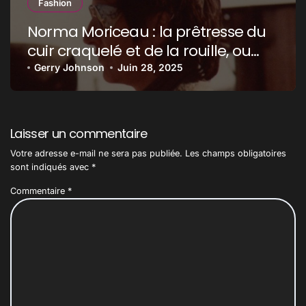
Fashion
Norma Moriceau : la prêtresse du
cuir craquelé et de la rouille, ou
comment Mad Max a mis le feu
Gerry Johnson
Juin 28, 2025
au style post-apo
Laisser un commentaire
Votre adresse e-mail ne sera pas publiée.
Les champs obligatoires
sont indiqués avec
*
Commentaire
*