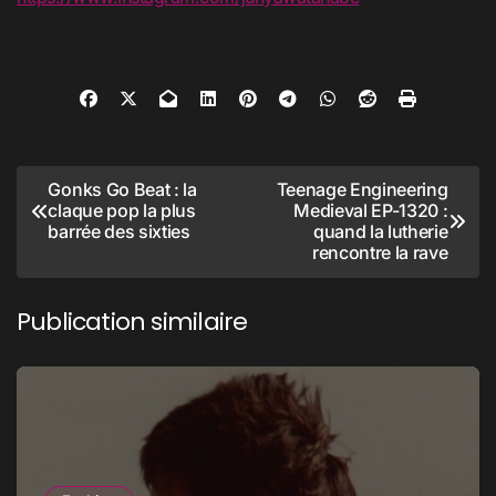
Navigation
Gonks Go Beat : la
Teenage Engineering
claque pop la plus
Medieval EP-1320 :
de
barrée des sixties
quand la lutherie
l’article
rencontre la rave
Publication similaire