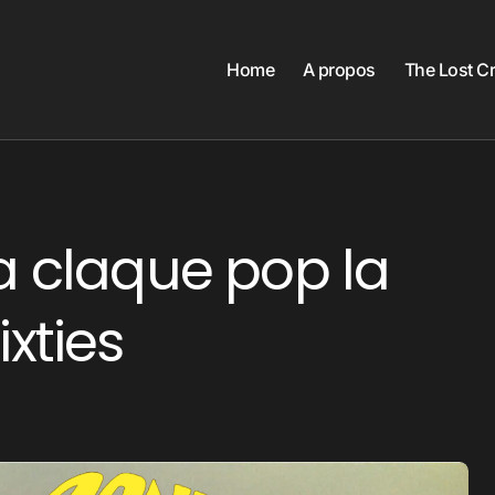
Home
A propos
The Lost C
a claque pop la
ixties