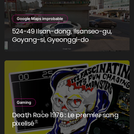
Google Maps improbable
524-49 Ilsan-dong, Ilsanseo-gu,
Goyang-si, Gyeonggi-do
Gaming
Death Race 1976 : Le premier sang
pixelisé