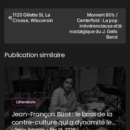
Navigation
1120 Gillette St, La
Moment 80’s /
Crosse, Wisconsin
Centerfold : La pop
de
irrévérencieuse et
l’article
nostalgique du J. Geils
Band
Publication similaire
Litterature
Jean-François Bizot : le boss de la
contre-culture qui a dynamité le
Gerry Johnson
Fév 14, 2026