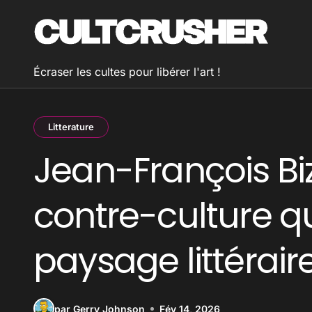
Passer
au
contenu
Écraser les cultes pour libérer l'art !
Litterature
Jean-François Bizo
contre-culture q
paysage littérair
par Gerry Johnson
Fév 14, 2026