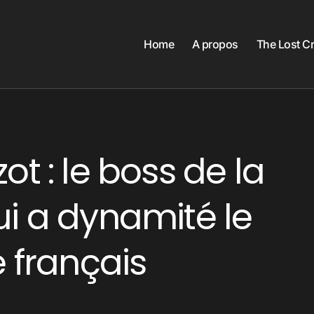
Home
A propos
The Lost C
t : le boss de la
ui a dynamité le
e français