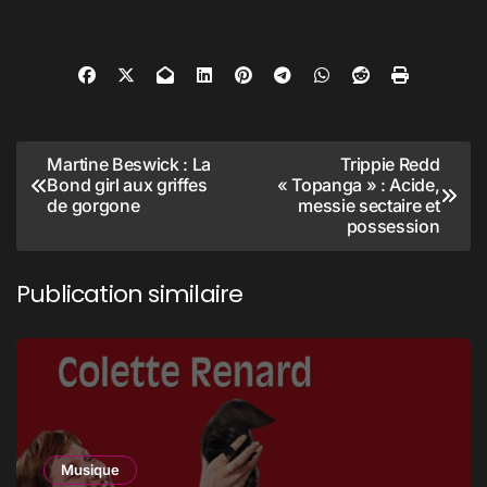
Navigation
Martine Beswick : La
Trippie Redd
Bond girl aux griffes
« Topanga » : Acide,
de
de gorgone
messie sectaire et
l’article
possession
Publication similaire
Musique