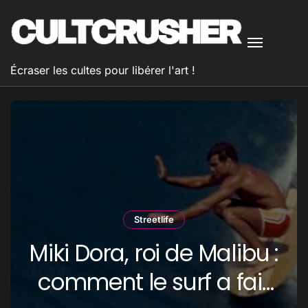
Passer
au
contenu
Écraser les cultes pour libérer l'art !
Google Maps improbable
524-49 Ilsan-dong,
Ilsanseo-gu, Goyang-si,