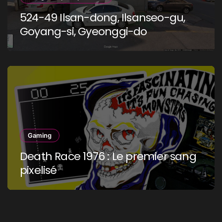
524-49 Ilsan-dong, Ilsanseo-gu,
Goyang-si, Gyeonggi-do
Gaming
Death Race 1976 : Le premier sang
pixelisé