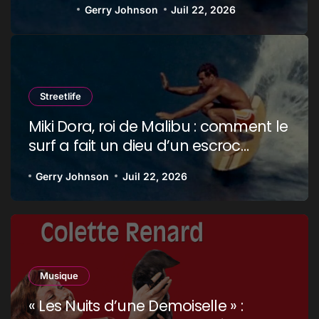
Gyeonggi-do
Gerry Johnson
Juin 25, 2026
Streetlife
Miki Dora, roi de Malibu : comment le
surf a fait un dieu d’un escroc
raciste
Gerry Johnson
Juil 22, 2026
Musique
« Les Nuits d’une Demoiselle » :