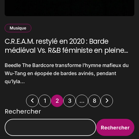
Musique
C.R.E.A.M. restylé en 2020 : Barde
médiéval Vs. R&B féministe en pleine
collision
Beedle The Bardcore transforme l’hymne mafieux du
Wu-Tang en épopée de bardes avinés, pendant
qu’Iyla...
Pagination
1
2
3
…
8
des
Rechercher
publications
Rechercher