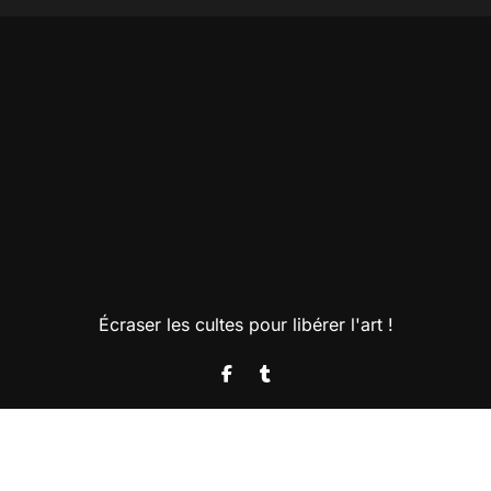
Écraser les cultes pour libérer l'art !
Copyright @2025. Tous droits réservés.
|
BlogData
par